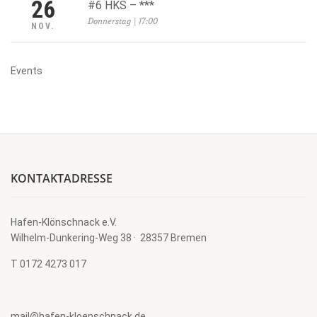
26
#6 HKS – ***
Donnerstag | 17:00
NOV.
Events
KONTAKTADRESSE
Hafen-Klönschnack e.V.
Wilhelm-Dunkering-Weg 38 · 28357 Bremen
T 0172 4273 017
mail@hafen-kloenschnack.de