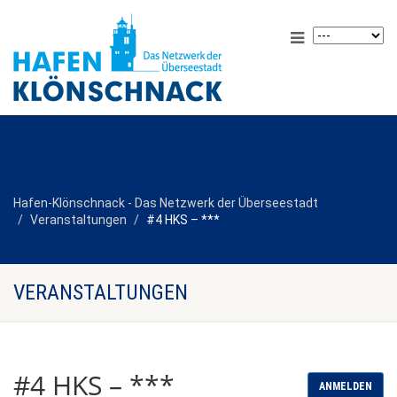
Hafen-Klönschnack - Das Netzwerk der Überseestadt
Veranstaltungen
#4 HKS – ***
VERANSTALTUNGEN
#4 HKS – ***
ANMELDEN