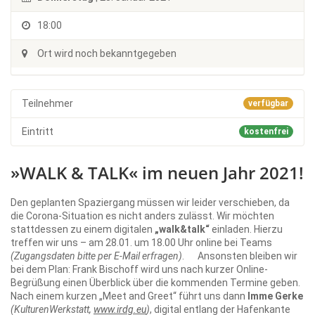
18:00
Ort wird noch bekanntgegeben
Teilnehmer
verfügbar
Eintritt
kostenfrei
»WALK & TALK« im neuen Jahr 2021!
Den geplanten Spaziergang müssen wir leider verschieben, da
die Corona-Situation es nicht anders zulässt. Wir möchten
stattdessen zu einem digitalen
„walk&talk“
einladen. Hierzu
treffen wir uns – am 28.01. um 18.00 Uhr online bei Teams
(Zugangsdaten bitte per E-Mail erfragen)
. Ansonsten bleiben wir
bei dem Plan: Frank Bischoff wird uns nach kurzer Online-
Begrüßung einen Überblick über die kommenden Termine geben.
Nach einem kurzen „Meet and Greet“ führt uns dann
Imme Gerke
(KulturenWerkstatt,
www.irdg.eu
)
, digital entlang der Hafenkante